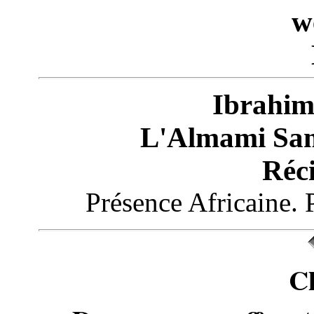
w
Ibrahim
L'Almami Sam
Réci
Présence Africaine. 
C