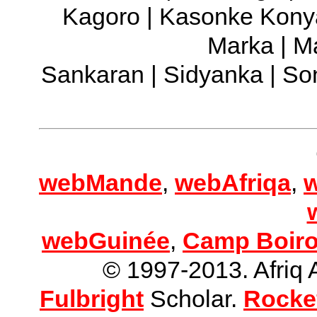
Kagoro | Kasonke Konya
Marka | Ma
Sankaran | Sidyanka | So
webMande
,
webAfriqa
,
webGuinée
,
Camp Boiro
© 1997-2013. Afriq A
Fulbright
Scholar.
Rockef