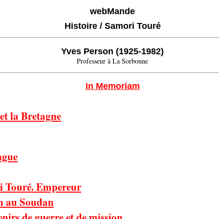
webMande
Histoire / Samori Touré
Yves Person (1925-1982)
Professeur à La Sorbonne
In Memoriam
 et la Bretagne
ngue
i Touré. Empereur
in au Soudan
nirs de guerre et de mission